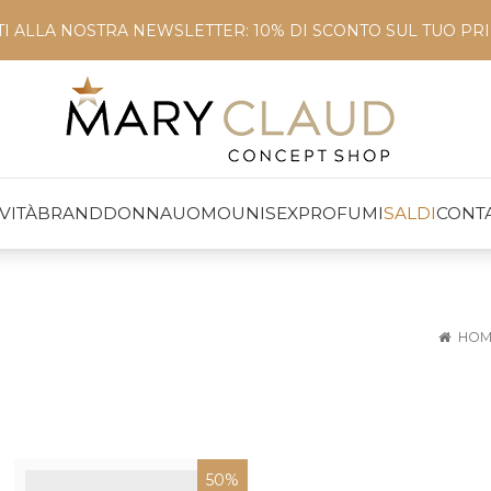
ITI ALLA NOSTRA NEWSLETTER: 10% DI SCONTO SUL TUO P
VITÀ
BRAND
DONNA
UOMO
UNISEX
PROFUMI
SALDI
CONTA
HOM
50%