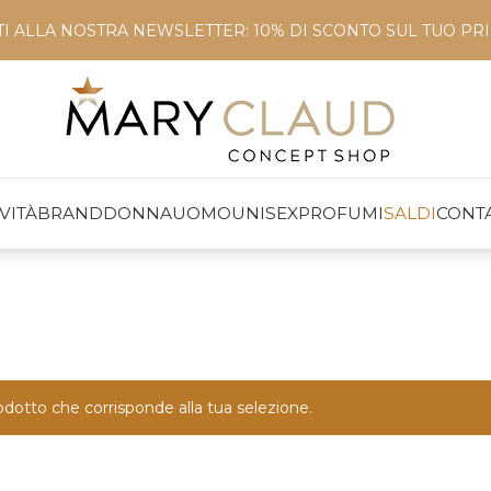
ITI ALLA NOSTRA NEWSLETTER: 10% DI SCONTO SUL TUO P
VITÀ
BRAND
DONNA
UOMO
UNISEX
PROFUMI
SALDI
CONTA
dotto che corrisponde alla tua selezione.