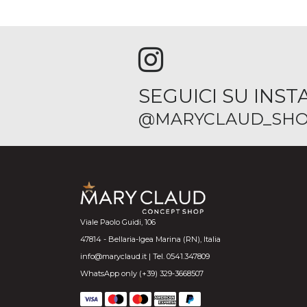
SEGUICI SU INS
@MARYCLAUD_SHO
Viale Paolo Guidi, 106
47814 - Bellaria-Igea Marina (RN), Italia
info@maryclaud.it | Tel. 0541.347809
WhatsApp only (+39) 329-3668507