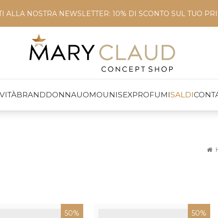
ITI ALLA NOSTRA NEWSLETTER: 10% DI SCONTO SUL TUO P
VITÀ
BRAND
DONNA
UOMO
UNISEX
PROFUMI
SALDI
CONTA
50%
50%