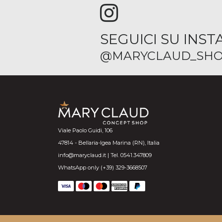
SEGUICI SU INS
@MARYCLAUD_SHO
Viale Paolo Guidi, 106
47814 - Bellaria-Igea Marina (RN), Italia
info@maryclaud.it | Tel. 0541.347809
WhatsApp only (+39) 329-3668507