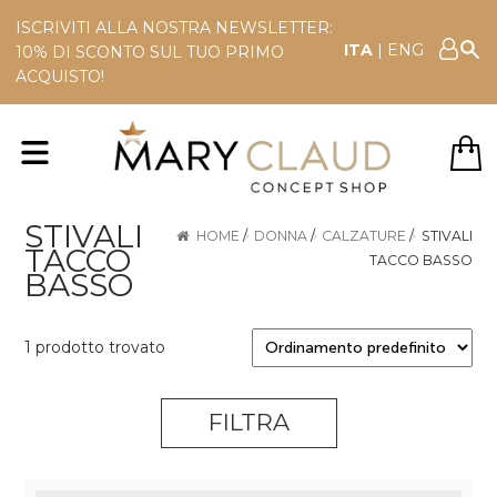
ISCRIVITI ALLA NOSTRA NEWSLETTER:
ITA
|
ENG
10% DI SCONTO SUL TUO PRIMO
ACQUISTO!
STIVALI
HOME
/
DONNA
/
CALZATURE
/
STIVALI
TACCO
TACCO BASSO
BASSO
1 prodotto trovato
FILTRA