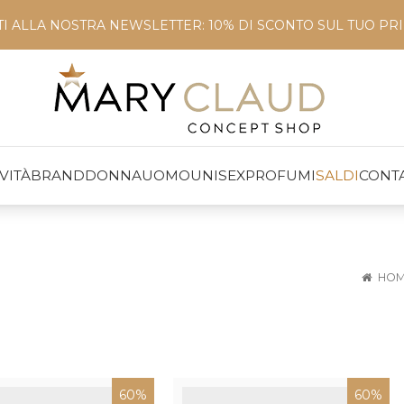
ITI ALLA NOSTRA NEWSLETTER: 10% DI SCONTO SUL TUO P
VITÀ
BRAND
DONNA
UOMO
UNISEX
PROFUMI
SALDI
CONTA
HO
60%
60%