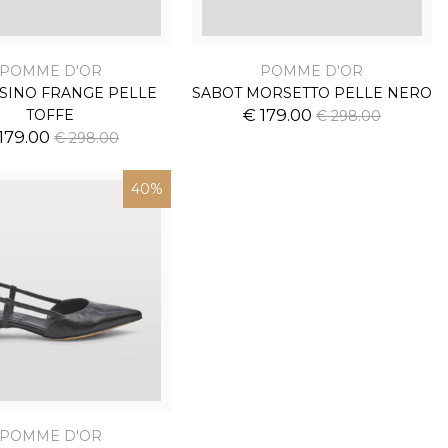
POMME D'OR
POMME D'OR
SINO FRANGE PELLE
SABOT MORSETTO PELLE NERO
€ 179.00
TOFFE
€ 298.00
179.00
€ 298.00
40%
POMME D'OR