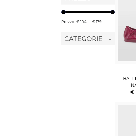
Prezzo:
€ 104
—
€ 179
CATEGORIE
-
BALL
N
€