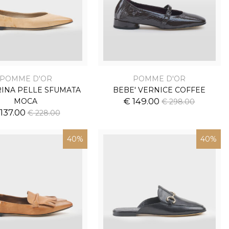
POMME D'OR
POMME D'OR
INA PELLE SFUMATA
BEBE' VERNICE COFFEE
€ 149.00
MOCA
€ 298.00
 137.00
€ 228.00
40%
40%