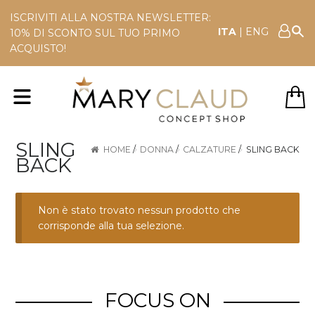
ISCRIVITI ALLA NOSTRA NEWSLETTER:
ITA
|
ENG
10% DI SCONTO SUL TUO PRIMO
ACQUISTO!
SLING
HOME
/
DONNA
/
CALZATURE
/
SLING BACK
BACK
Non è stato trovato nessun prodotto che
corrisponde alla tua selezione.
FOCUS ON