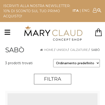
ISCRIVITI ALLA NOSTRA NEWSLETTER:
ITA
|
ENG
10% DI SCONTO SUL TUO PRIMO
ACQUISTO!
SABÒ
HOME
/
UNISEX
/
CALZATURE
/
SABÒ
3 prodotti trovati
FILTRA