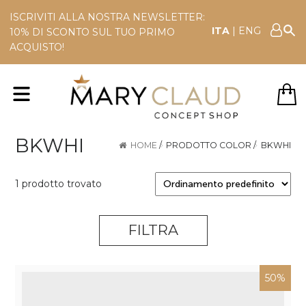
ISCRIVITI ALLA NOSTRA NEWSLETTER:
ITA
|
ENG
10% DI SCONTO SUL TUO PRIMO
ACQUISTO!
BKWHI
HOME
/
PRODOTTO COLOR
/
BKWHI
1 prodotto trovato
FILTRA
50%