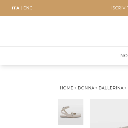
ITA
|
ENG
ISCRIV
NO
HOME
»
DONNA
»
BALLERINA
»