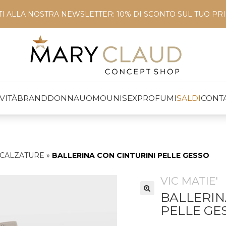
ITI ALLA NOSTRA NEWSLETTER: 10% DI SCONTO SUL TUO P
VITÀ
BRAND
DONNA
UOMO
UNISEX
PROFUMI
SALDI
CONTA
CALZATURE
»
BALLERINA CON CINTURINI PELLE GESSO
VIC MATIE'
BALLERIN
PELLE GE