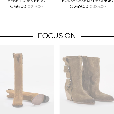
BEBE' LUREX NERO
BORSA CASHMERE GRIGIO
€ 66.00
€ 269.00
€ 219.00
€ 384.00
FOCUS ON