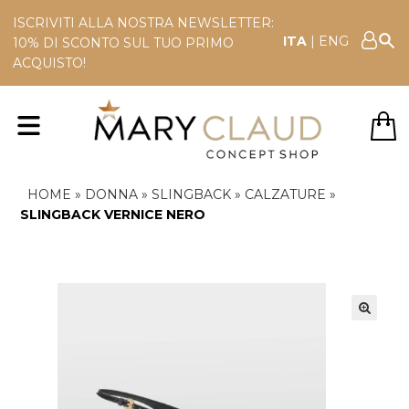
ISCRIVITI ALLA NOSTRA NEWSLETTER:
ITA
|
ENG
10% DI SCONTO SUL TUO PRIMO
ACQUISTO!
HOME
»
DONNA
»
SLINGBACK
»
CALZATURE
»
SLINGBACK VERNICE NERO