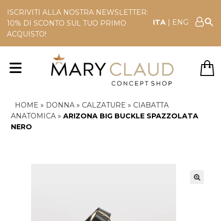
ISCRIVITI ALLA NOSTRA NEWSLETTER:
ITA
|
ENG
10% DI SCONTO SUL TUO PRIMO
ACQUISTO!
HOME
»
DONNA
»
CALZATURE
»
CIABATTA
ANATOMICA
»
ARIZONA BIG BUCKLE SPAZZOLATA
NERO