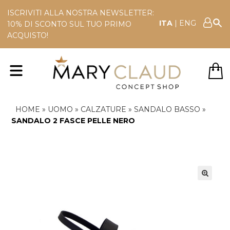
ISCRIVITI ALLA NOSTRA NEWSLETTER:
ITA
|
ENG
10% DI SCONTO SUL TUO PRIMO
ACQUISTO!
HOME
»
UOMO
»
CALZATURE
»
SANDALO BASSO
»
SANDALO 2 FASCE PELLE NERO