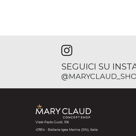
SEGUICI SU INS
@MARYCLAUD_SHO
Viale Paolo Guidi, 106
47814 - Bellaria-Igea Marina (RN), Italia