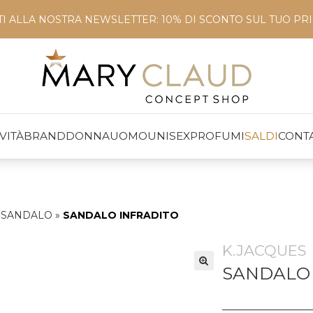
ITI ALLA NOSTRA NEWSLETTER: 10% DI SCONTO SUL TUO P
VITÀ
BRAND
DONNA
UOMO
UNISEX
PROFUMI
SALDI
CONTA
»
SANDALO
»
SANDALO INFRADITO
K.JACQUES
SANDALO 