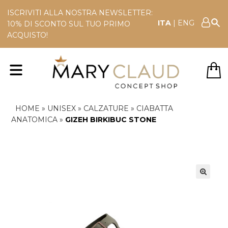
ISCRIVITI ALLA NOSTRA NEWSLETTER:
ITA
|
ENG
10% DI SCONTO SUL TUO PRIMO
ACQUISTO!
HOME
»
UNISEX
»
CALZATURE
»
CIABATTA
ANATOMICA
»
GIZEH BIRKIBUC STONE