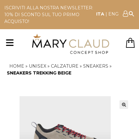
ISCRIVITI ALLA NOSTRA NEWSLETTER:
ITA
|
ENG
10% DI SCONTO SUL TUO PRIMO
ACQUISTO!
HOME
»
UNISEX
»
CALZATURE
»
SNEAKERS
»
SNEAKERS TREKKING BEIGE