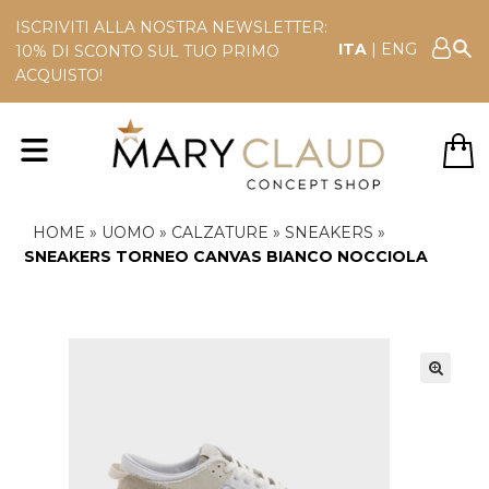
ISCRIVITI ALLA NOSTRA NEWSLETTER:
ITA
|
ENG
10% DI SCONTO SUL TUO PRIMO
ACQUISTO!
HOME
»
UOMO
»
CALZATURE
»
SNEAKERS
»
SNEAKERS TORNEO CANVAS BIANCO NOCCIOLA