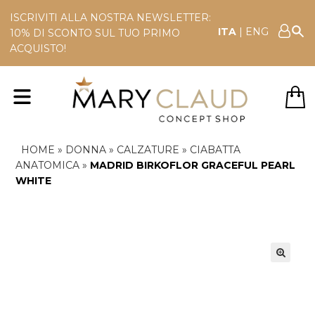
ISCRIVITI ALLA NOSTRA NEWSLETTER:
ITA
|
ENG
10% DI SCONTO SUL TUO PRIMO
ACQUISTO!
HOME
»
DONNA
»
CALZATURE
»
CIABATTA
ANATOMICA
»
MADRID BIRKOFLOR GRACEFUL PEARL
WHITE