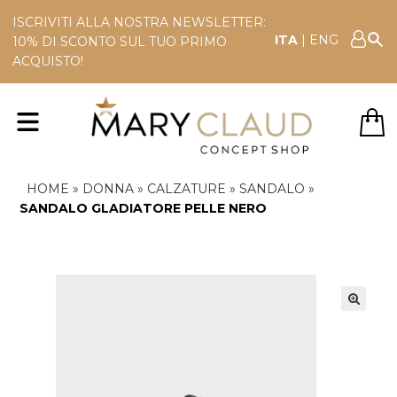
ISCRIVITI ALLA NOSTRA NEWSLETTER:
ITA
|
ENG
10% DI SCONTO SUL TUO PRIMO
ACQUISTO!
HOME
»
DONNA
»
CALZATURE
»
SANDALO
»
SANDALO GLADIATORE PELLE NERO