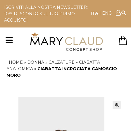
ISCRIVITI ALLA NOSTRA NEWSLETTER:
ITA
|
ENG
10% DI SCONTO SUL TUO PRIMO
ACQUISTO!
HOME
»
DONNA
»
CALZATURE
»
CIABATTA
ANATOMICA
»
CIABATTA INCROCIATA CAMOSCIO
MORO