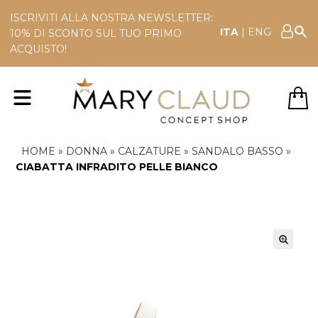
ISCRIVITI ALLA NOSTRA NEWSLETTER:
ITA
|
ENG
10% DI SCONTO SUL TUO PRIMO
ACQUISTO!
HOME
»
DONNA
»
CALZATURE
»
SANDALO BASSO
»
CIABATTA INFRADITO PELLE BIANCO