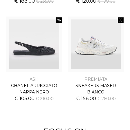
€ 188.00
€ 120.00
€ 235.00
€ 199.00
ASH
PREMIATA
CHANEL ARRICCIATO
SNEAKERS MASED
NAPPA NERO
BIANCO
€ 105.00
€ 156.00
€ 210.00
€ 260.00