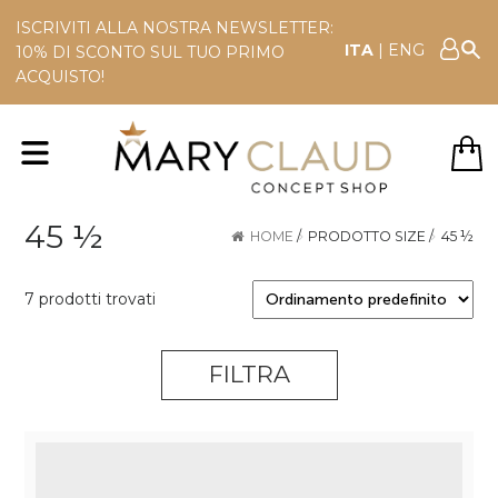
ISCRIVITI ALLA NOSTRA NEWSLETTER:
ITA
|
ENG
10% DI SCONTO SUL TUO PRIMO
ACQUISTO!
45 ½
HOME
/
PRODOTTO SIZE
/
45 ½
7 prodotti trovati
FILTRA