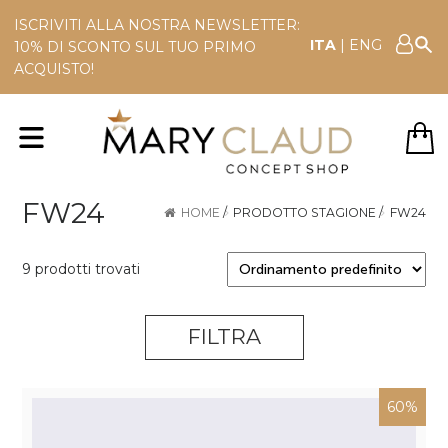
ISCRIVITI ALLA NOSTRA NEWSLETTER:
ITA
|
ENG
10% DI SCONTO SUL TUO PRIMO
ACQUISTO!
FW24
HOME
/
PRODOTTO STAGIONE
/
FW24
9 prodotti trovati
FILTRA
60%