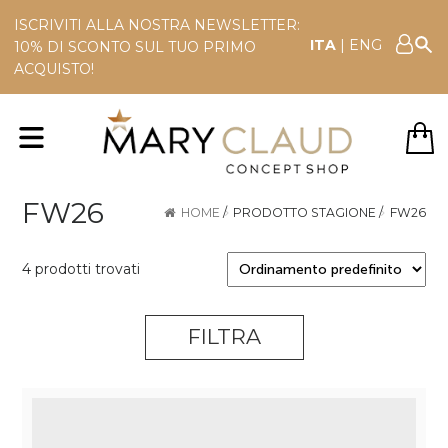
ISCRIVITI ALLA NOSTRA NEWSLETTER:
ITA
|
ENG
10% DI SCONTO SUL TUO PRIMO
ACQUISTO!
FW26
HOME
/
PRODOTTO STAGIONE
/
FW26
4 prodotti trovati
FILTRA