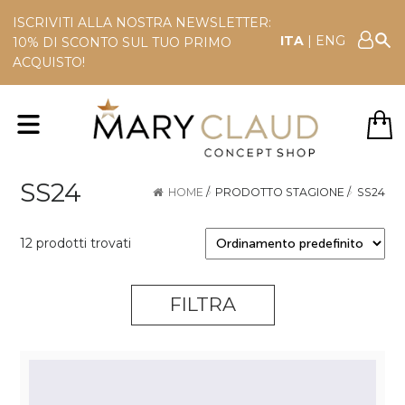
ISCRIVITI ALLA NOSTRA NEWSLETTER:
ITA
|
ENG
10% DI SCONTO SUL TUO PRIMO
ACQUISTO!
SS24
HOME
/
PRODOTTO STAGIONE
/
SS24
12 prodotti trovati
FILTRA