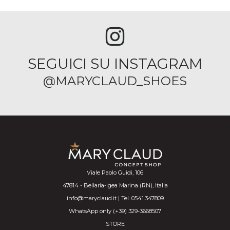
SEGUICI SU INSTAGRAM
@MARYCLAUD_SHOES
Viale Paolo Guidi, 106
47814 - Bellaria-Igea Marina (RN), Italia
info@maryclaud.it | Tel. 0541.347809
WhatsApp only (+39) 329-3668507
STORE