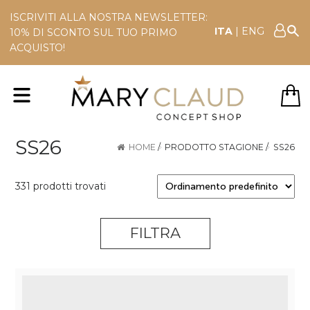
ISCRIVITI ALLA NOSTRA NEWSLETTER:
ITA
|
ENG
10% DI SCONTO SUL TUO PRIMO
ACQUISTO!
SS26
HOME
/
PRODOTTO STAGIONE
/
SS26
331 prodotti trovati
FILTRA