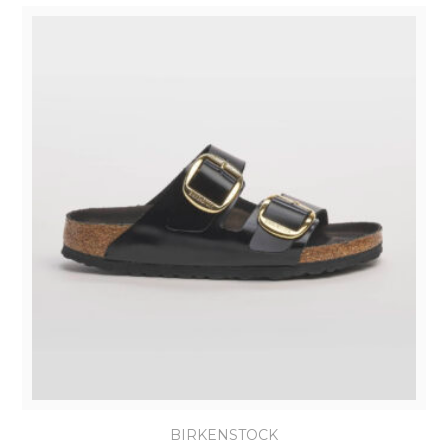
BIRKENSTOCK