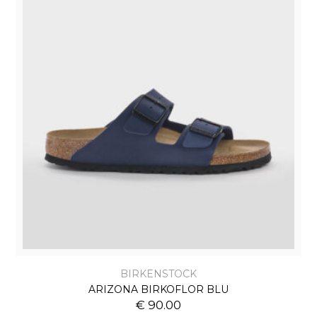
BIRKENSTOCK
ARIZONA BIRKOFLOR BLU
€ 90.00