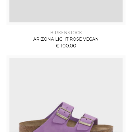
BIRKENSTOCK
ARIZONA LIGHT ROSE VEGAN
€ 100.00