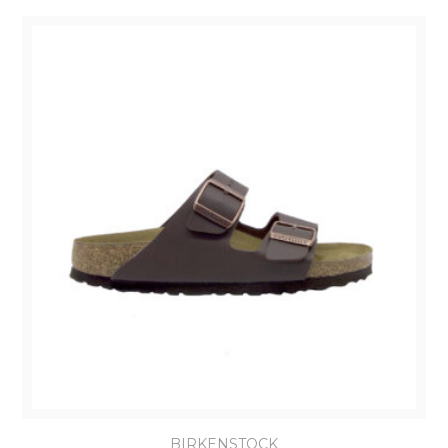
BIRKENSTOCK