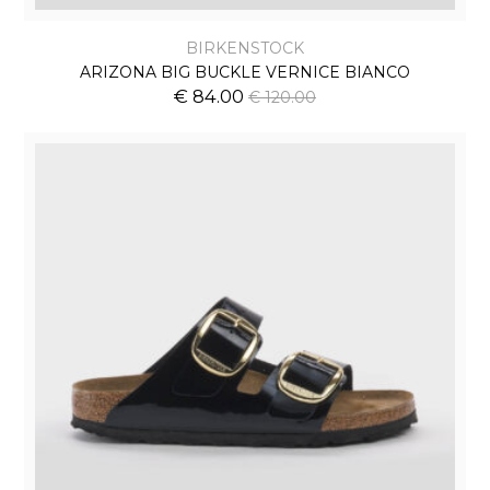
BIRKENSTOCK
ARIZONA BIG BUCKLE VERNICE BIANCO
€ 84.00
€ 120.00