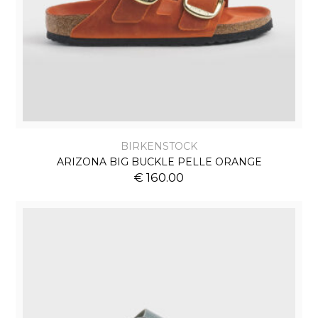
BIRKENSTOCK
ARIZONA BIG BUCKLE PELLE ORANGE
€ 160.00