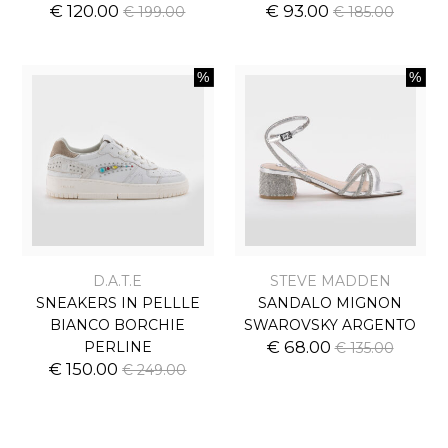
€ 120.00
€ 93.00
€ 199.00
€ 185.00
D.A.T.E
STEVE MADDEN
SNEAKERS IN PELLLE
SANDALO MIGNON
BIANCO BORCHIE
SWAROVSKY ARGENTO
€ 68.00
PERLINE
€ 135.00
€ 150.00
€ 249.00