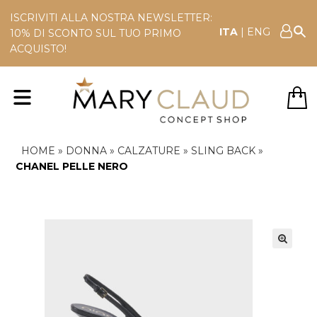
ISCRIVITI ALLA NOSTRA NEWSLETTER:
ITA
|
ENG
10% DI SCONTO SUL TUO PRIMO
ACQUISTO!
HOME
»
DONNA
»
CALZATURE
»
SLING BACK
»
CHANEL PELLE NERO