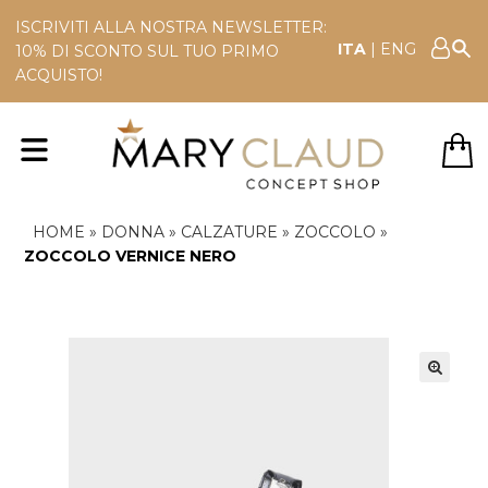
ISCRIVITI ALLA NOSTRA NEWSLETTER:
ITA
|
ENG
10% DI SCONTO SUL TUO PRIMO
ACQUISTO!
HOME
»
DONNA
»
CALZATURE
»
ZOCCOLO
»
ZOCCOLO VERNICE NERO