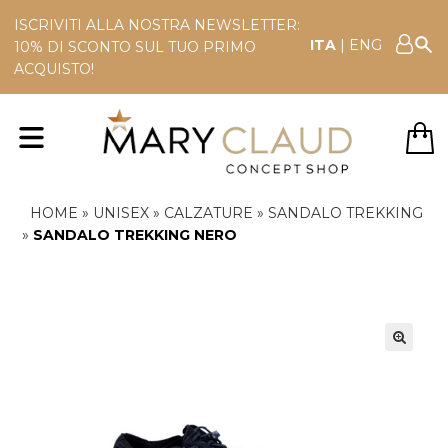
ISCRIVITI ALLA NOSTRA NEWSLETTER:
ITA
|
ENG
10% DI SCONTO SUL TUO PRIMO
ACQUISTO!
HOME
»
UNISEX
»
CALZATURE
»
SANDALO TREKKING
»
SANDALO TREKKING NERO